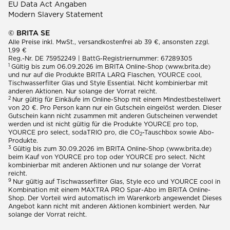
EU Data Act Angaben
Modern Slavery Statement
© BRITA SE
Alle Preise inkl. MwSt., versandkostenfrei ab 39 €, ansonsten zzgl.
1,99 €
Reg.-Nr. DE 75952249 | BattG-Registriernummer: 67289305
1
Gültig bis zum 06.09.2026 im BRITA Online-Shop (www.brita.de)
und nur auf die Produkte BRITA LARQ Flaschen, YOURCE cool,
Tischwasserfilter Glas und Style Essential. Nicht kombinierbar mit
anderen Aktionen. Nur solange der Vorrat reicht.
2
Nur gültig für Einkäufe im Online-Shop mit einem Mindestbestellwert
von 20 €. Pro Person kann nur ein Gutschein eingelöst werden. Dieser
Gutschein kann nicht zusammen mit anderen Gutscheinen verwendet
werden und ist nicht gültig für die Produkte YOURCE pro top,
YOURCE pro select, sodaTRIO pro, die CO
-Tauschbox sowie Abo-
2
Produkte.
3
Gültig bis zum 30.09.2026 im BRITA Online-Shop (www.brita.de)
beim Kauf von YOURCE pro top oder YOURCE pro select. Nicht
kombinierbar mit anderen Aktionen und nur solange der Vorrat
reicht.
9
Nur gültig auf Tischwasserfilter Glas, Style eco und YOURCE cool in
Kombination mit einem MAXTRA PRO Spar-Abo im BRITA Online-
Shop. Der Vorteil wird automatisch im Warenkorb angewendet Dieses
Angebot kann nicht mit anderen Aktionen kombiniert werden. Nur
solange der Vorrat reicht.