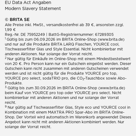
EU Data Act Angaben
Modern Slavery Statement
© BRITA SE
Alle Preise inkl. MwSt., versandkostenfrei ab 39 €, ansonsten zzgl.
1,99 €
Reg.-Nr. DE 75952249 | BattG-Registriernummer: 67289305
1
Gültig bis zum 06.09.2026 im BRITA Online-Shop (www.brita.de)
und nur auf die Produkte BRITA LARQ Flaschen, YOURCE cool,
Tischwasserfilter Glas und Style Essential. Nicht kombinierbar mit
anderen Aktionen. Nur solange der Vorrat reicht.
2
Nur gültig für Einkäufe im Online-Shop mit einem Mindestbestellwert
von 20 €. Pro Person kann nur ein Gutschein eingelöst werden. Dieser
Gutschein kann nicht zusammen mit anderen Gutscheinen verwendet
werden und ist nicht gültig für die Produkte YOURCE pro top,
YOURCE pro select, sodaTRIO pro, die CO
-Tauschbox sowie Abo-
2
Produkte.
3
Gültig bis zum 30.09.2026 im BRITA Online-Shop (www.brita.de)
beim Kauf von YOURCE pro top oder YOURCE pro select. Nicht
kombinierbar mit anderen Aktionen und nur solange der Vorrat
reicht.
9
Nur gültig auf Tischwasserfilter Glas, Style eco und YOURCE cool in
Kombination mit einem MAXTRA PRO Spar-Abo im BRITA Online-
Shop. Der Vorteil wird automatisch im Warenkorb angewendet Dieses
Angebot kann nicht mit anderen Aktionen kombiniert werden. Nur
solange der Vorrat reicht.