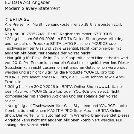
EU Data Act Angaben
Modern Slavery Statement
© BRITA SE
Alle Preise inkl. MwSt., versandkostenfrei ab 39 €, ansonsten zzgl.
1,99 €
Reg.-Nr. DE 75952249 | BattG-Registriernummer: 67289305
1
Gültig bis zum 06.09.2026 im BRITA Online-Shop (www.brita.de)
und nur auf die Produkte BRITA LARQ Flaschen, YOURCE cool,
Tischwasserfilter Glas und Style Essential. Nicht kombinierbar mit
anderen Aktionen. Nur solange der Vorrat reicht.
2
Nur gültig für Einkäufe im Online-Shop mit einem Mindestbestellwert
von 20 €. Pro Person kann nur ein Gutschein eingelöst werden. Dieser
Gutschein kann nicht zusammen mit anderen Gutscheinen verwendet
werden und ist nicht gültig für die Produkte YOURCE pro top,
YOURCE pro select, sodaTRIO pro, die CO
-Tauschbox sowie Abo-
2
Produkte.
3
Gültig bis zum 30.09.2026 im BRITA Online-Shop (www.brita.de)
beim Kauf von YOURCE pro top oder YOURCE pro select. Nicht
kombinierbar mit anderen Aktionen und nur solange der Vorrat
reicht.
9
Nur gültig auf Tischwasserfilter Glas, Style eco und YOURCE cool in
Kombination mit einem MAXTRA PRO Spar-Abo im BRITA Online-
Shop. Der Vorteil wird automatisch im Warenkorb angewendet Dieses
Angebot kann nicht mit anderen Aktionen kombiniert werden. Nur
solange der Vorrat reicht.