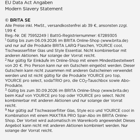
EU Data Act Angaben
Modern Slavery Statement
© BRITA SE
Alle Preise inkl. MwSt., versandkostenfrei ab 39 €, ansonsten zzgl.
1,99 €
Reg.-Nr. DE 75952249 | BattG-Registriernummer: 67289305
1
Gültig bis zum 06.09.2026 im BRITA Online-Shop (www.brita.de)
und nur auf die Produkte BRITA LARQ Flaschen, YOURCE cool,
Tischwasserfilter Glas und Style Essential. Nicht kombinierbar mit
anderen Aktionen. Nur solange der Vorrat reicht.
2
Nur gültig für Einkäufe im Online-Shop mit einem Mindestbestellwert
von 20 €. Pro Person kann nur ein Gutschein eingelöst werden. Dieser
Gutschein kann nicht zusammen mit anderen Gutscheinen verwendet
werden und ist nicht gültig für die Produkte YOURCE pro top,
YOURCE pro select, sodaTRIO pro, die CO
-Tauschbox sowie Abo-
2
Produkte.
3
Gültig bis zum 30.09.2026 im BRITA Online-Shop (www.brita.de)
beim Kauf von YOURCE pro top oder YOURCE pro select. Nicht
kombinierbar mit anderen Aktionen und nur solange der Vorrat
reicht.
9
Nur gültig auf Tischwasserfilter Glas, Style eco und YOURCE cool in
Kombination mit einem MAXTRA PRO Spar-Abo im BRITA Online-
Shop. Der Vorteil wird automatisch im Warenkorb angewendet Dieses
Angebot kann nicht mit anderen Aktionen kombiniert werden. Nur
solange der Vorrat reicht.