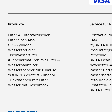
Produkte
Service für 
Filter & Filterkartuschen
Kontakt auf
Filter Spar-Abo
FAQ
CO₂-Zylinder
MyBRITA Ku
Wassersprudler
Produktregis
Tischwasserfilter
Recycling
Küchenarmaturen mit Filter &
BRITA Deals
Wasserhahnfilter
Newsletter-
Wasserspender für zuhause
Wasser und 
YOURCE Geräte & Zubehör
Wasserhärte-
Trinkflaschen mit Filter
Retouren-Se
Wasser mit Geschmack
Ersatzteil-Se
BRITA Filter