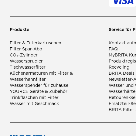
Produkte
Service für 
Filter & Filterkartuschen
Kontakt auf
Filter Spar-Abo
FAQ
CO₂-Zylinder
MyBRITA Ku
Wassersprudler
Produktregis
Tischwasserfilter
Recycling
Küchenarmaturen mit Filter &
BRITA Deals
Wasserhahnfilter
Newsletter-
Wasserspender für zuhause
Wasser und 
YOURCE Geräte & Zubehör
Wasserhärte-
Trinkflaschen mit Filter
Retouren-Se
Wasser mit Geschmack
Ersatzteil-Se
BRITA Filter