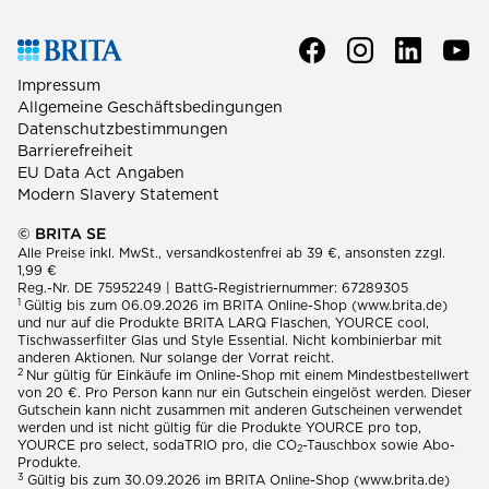
Impressum
Allgemeine Geschäftsbedingungen
Datenschutzbestimmungen
Barrierefreiheit
EU Data Act Angaben
Modern Slavery Statement
© BRITA SE
Alle Preise inkl. MwSt., versandkostenfrei ab 39 €, ansonsten zzgl.
1,99 €
Reg.-Nr. DE 75952249 | BattG-Registriernummer: 67289305
1
Gültig bis zum 06.09.2026 im BRITA Online-Shop (www.brita.de)
und nur auf die Produkte BRITA LARQ Flaschen, YOURCE cool,
Tischwasserfilter Glas und Style Essential. Nicht kombinierbar mit
anderen Aktionen. Nur solange der Vorrat reicht.
2
Nur gültig für Einkäufe im Online-Shop mit einem Mindestbestellwert
von 20 €. Pro Person kann nur ein Gutschein eingelöst werden. Dieser
Gutschein kann nicht zusammen mit anderen Gutscheinen verwendet
werden und ist nicht gültig für die Produkte YOURCE pro top,
YOURCE pro select, sodaTRIO pro, die CO
-Tauschbox sowie Abo-
2
Produkte.
3
Gültig bis zum 30.09.2026 im BRITA Online-Shop (www.brita.de)