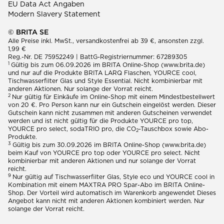
EU Data Act Angaben
Modern Slavery Statement
© BRITA SE
Alle Preise inkl. MwSt., versandkostenfrei ab 39 €, ansonsten zzgl.
1,99 €
Reg.-Nr. DE 75952249 | BattG-Registriernummer: 67289305
1
Gültig bis zum 06.09.2026 im BRITA Online-Shop (www.brita.de)
und nur auf die Produkte BRITA LARQ Flaschen, YOURCE cool,
Tischwasserfilter Glas und Style Essential. Nicht kombinierbar mit
anderen Aktionen. Nur solange der Vorrat reicht.
2
Nur gültig für Einkäufe im Online-Shop mit einem Mindestbestellwert
von 20 €. Pro Person kann nur ein Gutschein eingelöst werden. Dieser
Gutschein kann nicht zusammen mit anderen Gutscheinen verwendet
werden und ist nicht gültig für die Produkte YOURCE pro top,
YOURCE pro select, sodaTRIO pro, die CO
-Tauschbox sowie Abo-
2
Produkte.
3
Gültig bis zum 30.09.2026 im BRITA Online-Shop (www.brita.de)
beim Kauf von YOURCE pro top oder YOURCE pro select. Nicht
kombinierbar mit anderen Aktionen und nur solange der Vorrat
reicht.
9
Nur gültig auf Tischwasserfilter Glas, Style eco und YOURCE cool in
Kombination mit einem MAXTRA PRO Spar-Abo im BRITA Online-
Shop. Der Vorteil wird automatisch im Warenkorb angewendet Dieses
Angebot kann nicht mit anderen Aktionen kombiniert werden. Nur
solange der Vorrat reicht.