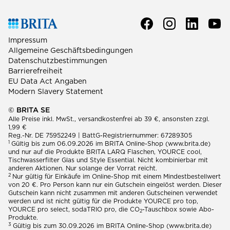
Impressum
Allgemeine Geschäftsbedingungen
Datenschutzbestimmungen
Barrierefreiheit
EU Data Act Angaben
Modern Slavery Statement
© BRITA SE
Alle Preise inkl. MwSt., versandkostenfrei ab 39 €, ansonsten zzgl.
1,99 €
Reg.-Nr. DE 75952249 | BattG-Registriernummer: 67289305
1
Gültig bis zum 06.09.2026 im BRITA Online-Shop (www.brita.de)
und nur auf die Produkte BRITA LARQ Flaschen, YOURCE cool,
Tischwasserfilter Glas und Style Essential. Nicht kombinierbar mit
anderen Aktionen. Nur solange der Vorrat reicht.
2
Nur gültig für Einkäufe im Online-Shop mit einem Mindestbestellwert
von 20 €. Pro Person kann nur ein Gutschein eingelöst werden. Dieser
Gutschein kann nicht zusammen mit anderen Gutscheinen verwendet
werden und ist nicht gültig für die Produkte YOURCE pro top,
YOURCE pro select, sodaTRIO pro, die CO
-Tauschbox sowie Abo-
2
Produkte.
3
Gültig bis zum 30.09.2026 im BRITA Online-Shop (www.brita.de)