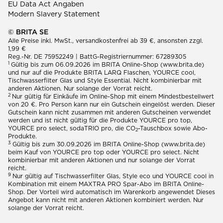
EU Data Act Angaben
Modern Slavery Statement
© BRITA SE
Alle Preise inkl. MwSt., versandkostenfrei ab 39 €, ansonsten zzgl.
1,99 €
Reg.-Nr. DE 75952249 | BattG-Registriernummer: 67289305
1
Gültig bis zum 06.09.2026 im BRITA Online-Shop (www.brita.de)
und nur auf die Produkte BRITA LARQ Flaschen, YOURCE cool,
Tischwasserfilter Glas und Style Essential. Nicht kombinierbar mit
anderen Aktionen. Nur solange der Vorrat reicht.
2
Nur gültig für Einkäufe im Online-Shop mit einem Mindestbestellwert
von 20 €. Pro Person kann nur ein Gutschein eingelöst werden. Dieser
Gutschein kann nicht zusammen mit anderen Gutscheinen verwendet
werden und ist nicht gültig für die Produkte YOURCE pro top,
YOURCE pro select, sodaTRIO pro, die CO
-Tauschbox sowie Abo-
2
Produkte.
3
Gültig bis zum 30.09.2026 im BRITA Online-Shop (www.brita.de)
beim Kauf von YOURCE pro top oder YOURCE pro select. Nicht
kombinierbar mit anderen Aktionen und nur solange der Vorrat
reicht.
9
Nur gültig auf Tischwasserfilter Glas, Style eco und YOURCE cool in
Kombination mit einem MAXTRA PRO Spar-Abo im BRITA Online-
Shop. Der Vorteil wird automatisch im Warenkorb angewendet Dieses
Angebot kann nicht mit anderen Aktionen kombiniert werden. Nur
solange der Vorrat reicht.