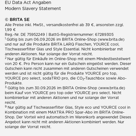
EU Data Act Angaben
Modern Slavery Statement
© BRITA SE
Alle Preise inkl. MwSt., versandkostenfrei ab 39 €, ansonsten zzgl.
1,99 €
Reg.-Nr. DE 75952249 | BattG-Registriernummer: 67289305
1
Gültig bis zum 06.09.2026 im BRITA Online-Shop (www.brita.de)
und nur auf die Produkte BRITA LARQ Flaschen, YOURCE cool,
Tischwasserfilter Glas und Style Essential. Nicht kombinierbar mit
anderen Aktionen. Nur solange der Vorrat reicht.
2
Nur gültig für Einkäufe im Online-Shop mit einem Mindestbestellwert
von 20 €. Pro Person kann nur ein Gutschein eingelöst werden. Dieser
Gutschein kann nicht zusammen mit anderen Gutscheinen verwendet
werden und ist nicht gültig für die Produkte YOURCE pro top,
YOURCE pro select, sodaTRIO pro, die CO
-Tauschbox sowie Abo-
2
Produkte.
3
Gültig bis zum 30.09.2026 im BRITA Online-Shop (www.brita.de)
beim Kauf von YOURCE pro top oder YOURCE pro select. Nicht
kombinierbar mit anderen Aktionen und nur solange der Vorrat
reicht.
9
Nur gültig auf Tischwasserfilter Glas, Style eco und YOURCE cool in
Kombination mit einem MAXTRA PRO Spar-Abo im BRITA Online-
Shop. Der Vorteil wird automatisch im Warenkorb angewendet Dieses
Angebot kann nicht mit anderen Aktionen kombiniert werden. Nur
solange der Vorrat reicht.