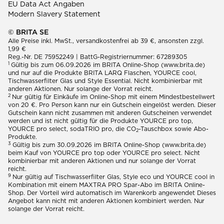
EU Data Act Angaben
Modern Slavery Statement
© BRITA SE
Alle Preise inkl. MwSt., versandkostenfrei ab 39 €, ansonsten zzgl.
1,99 €
Reg.-Nr. DE 75952249 | BattG-Registriernummer: 67289305
1
Gültig bis zum 06.09.2026 im BRITA Online-Shop (www.brita.de)
und nur auf die Produkte BRITA LARQ Flaschen, YOURCE cool,
Tischwasserfilter Glas und Style Essential. Nicht kombinierbar mit
anderen Aktionen. Nur solange der Vorrat reicht.
2
Nur gültig für Einkäufe im Online-Shop mit einem Mindestbestellwert
von 20 €. Pro Person kann nur ein Gutschein eingelöst werden. Dieser
Gutschein kann nicht zusammen mit anderen Gutscheinen verwendet
werden und ist nicht gültig für die Produkte YOURCE pro top,
YOURCE pro select, sodaTRIO pro, die CO
-Tauschbox sowie Abo-
2
Produkte.
3
Gültig bis zum 30.09.2026 im BRITA Online-Shop (www.brita.de)
beim Kauf von YOURCE pro top oder YOURCE pro select. Nicht
kombinierbar mit anderen Aktionen und nur solange der Vorrat
reicht.
9
Nur gültig auf Tischwasserfilter Glas, Style eco und YOURCE cool in
Kombination mit einem MAXTRA PRO Spar-Abo im BRITA Online-
Shop. Der Vorteil wird automatisch im Warenkorb angewendet Dieses
Angebot kann nicht mit anderen Aktionen kombiniert werden. Nur
solange der Vorrat reicht.