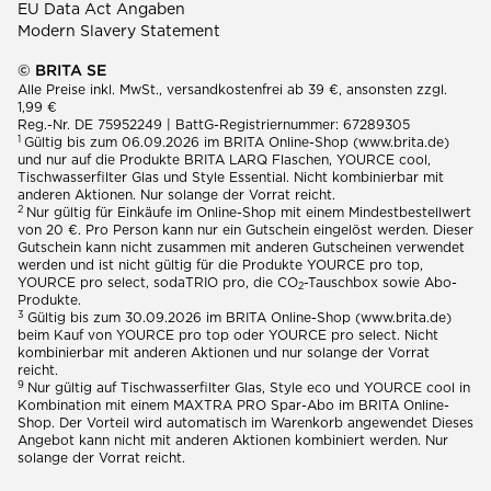
EU Data Act Angaben
Modern Slavery Statement
© BRITA SE
Alle Preise inkl. MwSt., versandkostenfrei ab 39 €, ansonsten zzgl.
1,99 €
Reg.-Nr. DE 75952249 | BattG-Registriernummer: 67289305
1
Gültig bis zum 06.09.2026 im BRITA Online-Shop (www.brita.de)
und nur auf die Produkte BRITA LARQ Flaschen, YOURCE cool,
Tischwasserfilter Glas und Style Essential. Nicht kombinierbar mit
anderen Aktionen. Nur solange der Vorrat reicht.
2
Nur gültig für Einkäufe im Online-Shop mit einem Mindestbestellwert
von 20 €. Pro Person kann nur ein Gutschein eingelöst werden. Dieser
Gutschein kann nicht zusammen mit anderen Gutscheinen verwendet
werden und ist nicht gültig für die Produkte YOURCE pro top,
YOURCE pro select, sodaTRIO pro, die CO
-Tauschbox sowie Abo-
2
Produkte.
3
Gültig bis zum 30.09.2026 im BRITA Online-Shop (www.brita.de)
beim Kauf von YOURCE pro top oder YOURCE pro select. Nicht
kombinierbar mit anderen Aktionen und nur solange der Vorrat
reicht.
9
Nur gültig auf Tischwasserfilter Glas, Style eco und YOURCE cool in
Kombination mit einem MAXTRA PRO Spar-Abo im BRITA Online-
Shop. Der Vorteil wird automatisch im Warenkorb angewendet Dieses
Angebot kann nicht mit anderen Aktionen kombiniert werden. Nur
solange der Vorrat reicht.