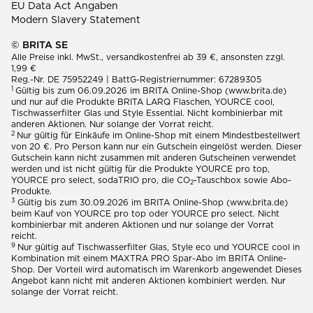
EU Data Act Angaben
Modern Slavery Statement
© BRITA SE
Alle Preise inkl. MwSt., versandkostenfrei ab 39 €, ansonsten zzgl.
1,99 €
Reg.-Nr. DE 75952249 | BattG-Registriernummer: 67289305
1
Gültig bis zum 06.09.2026 im BRITA Online-Shop (www.brita.de)
und nur auf die Produkte BRITA LARQ Flaschen, YOURCE cool,
Tischwasserfilter Glas und Style Essential. Nicht kombinierbar mit
anderen Aktionen. Nur solange der Vorrat reicht.
2
Nur gültig für Einkäufe im Online-Shop mit einem Mindestbestellwert
von 20 €. Pro Person kann nur ein Gutschein eingelöst werden. Dieser
Gutschein kann nicht zusammen mit anderen Gutscheinen verwendet
werden und ist nicht gültig für die Produkte YOURCE pro top,
YOURCE pro select, sodaTRIO pro, die CO
-Tauschbox sowie Abo-
2
Produkte.
3
Gültig bis zum 30.09.2026 im BRITA Online-Shop (www.brita.de)
beim Kauf von YOURCE pro top oder YOURCE pro select. Nicht
kombinierbar mit anderen Aktionen und nur solange der Vorrat
reicht.
9
Nur gültig auf Tischwasserfilter Glas, Style eco und YOURCE cool in
Kombination mit einem MAXTRA PRO Spar-Abo im BRITA Online-
Shop. Der Vorteil wird automatisch im Warenkorb angewendet Dieses
Angebot kann nicht mit anderen Aktionen kombiniert werden. Nur
solange der Vorrat reicht.