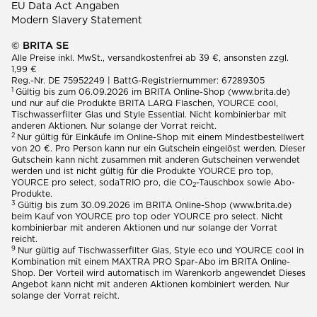
EU Data Act Angaben
Modern Slavery Statement
© BRITA SE
Alle Preise inkl. MwSt., versandkostenfrei ab 39 €, ansonsten zzgl.
1,99 €
Reg.-Nr. DE 75952249 | BattG-Registriernummer: 67289305
1
Gültig bis zum 06.09.2026 im BRITA Online-Shop (www.brita.de)
und nur auf die Produkte BRITA LARQ Flaschen, YOURCE cool,
Tischwasserfilter Glas und Style Essential. Nicht kombinierbar mit
anderen Aktionen. Nur solange der Vorrat reicht.
2
Nur gültig für Einkäufe im Online-Shop mit einem Mindestbestellwert
von 20 €. Pro Person kann nur ein Gutschein eingelöst werden. Dieser
Gutschein kann nicht zusammen mit anderen Gutscheinen verwendet
werden und ist nicht gültig für die Produkte YOURCE pro top,
YOURCE pro select, sodaTRIO pro, die CO
-Tauschbox sowie Abo-
2
Produkte.
3
Gültig bis zum 30.09.2026 im BRITA Online-Shop (www.brita.de)
beim Kauf von YOURCE pro top oder YOURCE pro select. Nicht
kombinierbar mit anderen Aktionen und nur solange der Vorrat
reicht.
9
Nur gültig auf Tischwasserfilter Glas, Style eco und YOURCE cool in
Kombination mit einem MAXTRA PRO Spar-Abo im BRITA Online-
Shop. Der Vorteil wird automatisch im Warenkorb angewendet Dieses
Angebot kann nicht mit anderen Aktionen kombiniert werden. Nur
solange der Vorrat reicht.