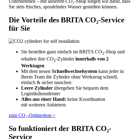
Unternehmen – mit unserem CO₂-Shop sorgen wir dafür, dass
Sie stets frisches, sprudelndes Wasser genießen können.
Die Vorteile des BRITA CO₂-Service
für Sie
Sie bestellen ganz einfach im BRITA CO
-Shop und
2
erhalten ihre CO
-Zylinder
innerhalb von 2
­­­­2
Werktagen
Mit dem neuen
Schnellwechselsystem
kann jeder in
Ihrem Team die Zylinder ohne Werkzeug schnell,
einfach & sicher tauschen
Leere Zylinder
übergeben Sie bequem dem
Logistikdienstleister
Alles aus einer Hand:
keine Koordination
mit weiteren Anbietern
zum CO₂-Onlineshop >
So funktioniert der BRITA CO₂-
Service