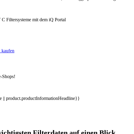
 Filtersysteme mit dem iQ Portal
t kaufen
e-Shops!
e || product.productInformationHeadline}}
chtigsten Filterdaten auf einen Blick