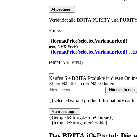
Akzeptieren
Verbindet alle BRITA PURITY und PURITY C
Farbe:
{{formatPrice(selectedVariant.price)}}
(empf. VK-Preis)
{{formatPrice(selectedVariant.price)}}
Jetz
(empf. VK-Preis)
Kaufen Sie BRITA Produkte in diesen Onlin
Einen Händler in der Nähe finden
Händler finden
{{selectedVariant.productInformationHeadlin
Mehr anzeigen
{{templateString.beforeCookie}}
{{templateString.afterCookie}}
Das BRITA iQ-Portal: Die wi