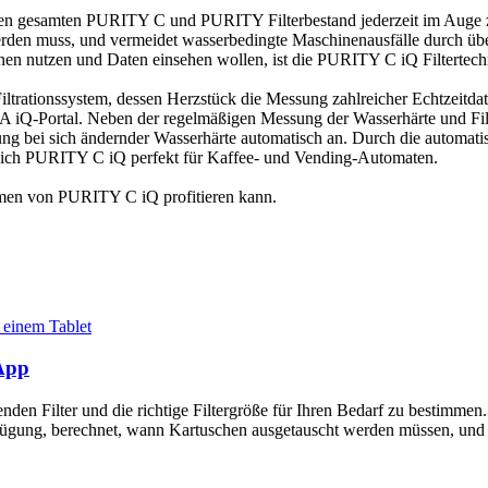
den gesamten PURITY C und PURITY Filterbestand jederzeit im Auge zu
erden muss, und vermeidet wasserbedingte Maschinenausfälle durch über
n nutzen und Daten einsehen wollen, ist die PURITY C iQ Filtertechn
Filtrationssystem, dessen Herzstück die Messung zahlreicher Echtzeitd
A iQ-Portal. Neben der regelmäßigen Messung der Wasserhärte und Fil
stung bei sich ändernder Wasserhärte automatisch an. Durch die automati
et sich PURITY C iQ perfekt für Kaffee- und Vending-Automaten.
hmen von PURITY C iQ profitieren kann.
 App
nden Filter und die richtige Filtergröße für Ihren Bedarf zu bestimmen. 
erfügung, berechnet, wann Kartuschen ausgetauscht werden müssen, und v