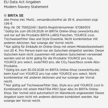
EU Data Act Angaben
Modern Slavery Statement
© BRITA SE
Alle Preise inkl. MwSt., versandkostenfrei ab 39 €, ansonsten zzgl.
1,99 €
Reg.-Nr. DE 75952249 | BattG-Registriernummer: 67289305
1
Gültig bis zum 06.09.2026 im BRITA Online-Shop (www.brita.de)
und nur auf die Produkte BRITA LARQ Flaschen, YOURCE cool,
Tischwasserfilter Glas und Style Essential. Nicht kombinierbar mit
anderen Aktionen. Nur solange der Vorrat reicht.
2
Nur gültig für Einkäufe im Online-Shop mit einem Mindestbestellwert
von 20 €. Pro Person kann nur ein Gutschein eingelöst werden. Dieser
Gutschein kann nicht zusammen mit anderen Gutscheinen verwendet
werden und ist nicht gültig für die Produkte YOURCE pro top,
YOURCE pro select, sodaTRIO pro, die CO
-Tauschbox sowie Abo-
2
Produkte.
3
Gültig bis zum 30.09.2026 im BRITA Online-Shop (www.brita.de)
beim Kauf von YOURCE pro top oder YOURCE pro select. Nicht
kombinierbar mit anderen Aktionen und nur solange der Vorrat
reicht.
9
Nur gültig auf Tischwasserfilter Glas, Style eco und YOURCE cool in
Kombination mit einem MAXTRA PRO Spar-Abo im BRITA Online-
Shop. Der Vorteil wird automatisch im Warenkorb angewendet Dieses
Angebot kann nicht mit anderen Aktionen kombiniert werden. Nur
solange der Vorrat reicht.